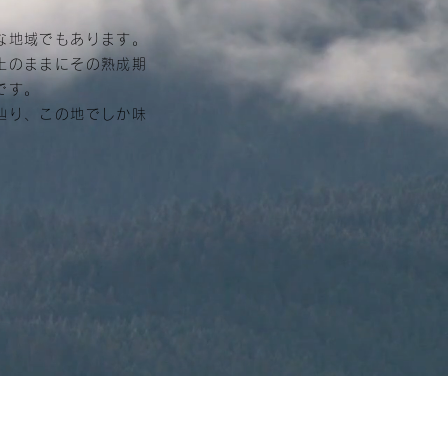
な地域でもあります。
土のままにその熟成期
です。
辿り、この地でしか味