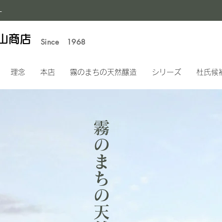
1
山商店
Since 1968
理念
本店
霧のまちの天然醸造
シリーズ
杜氏候
霧のまちの天然醸造