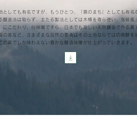
としても有名ですが、もうひとつ、「霧のまち」としても有名
る醸造法は取らず、主たる製法としては木樽を専ら使い、気候風
」にこだわり、白味噌ですら、日本でも珍しい天然醸造で作る蔵
暖の差など、さまざまな自然の要素はその土地ならではの発酵を
この蔵でしか味わえない豊かな醸造味噌が仕上がっていきます。