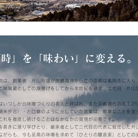
「時」を「味わい」に変える。
は、創業者 片山秋雄が故郷福井からこの京都は亀岡市に入り
て味噌蔵としての旗揚げをしてから半世紀を過ぎ、二代目 片山
いつしか白味噌づくりの名人と呼ばれ、また京都現代の名工25
精米歩合）・と口癖のように出していた言葉は、簡単なことを言
これを徹底し続けることはなかなかの覚悟が必要です。
を長きに渡り学びとり、継承者として二代目の代表に就任した片
ながらも、今も至高の味噌を求めて「ひとりの醸造家」としての