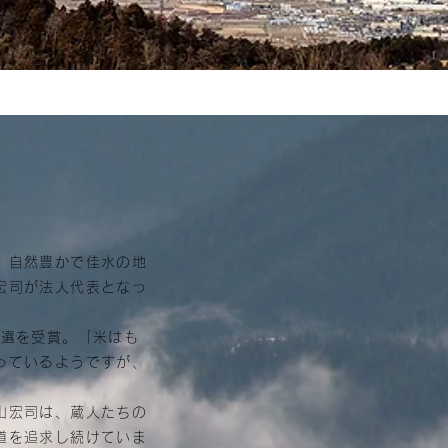
、自然豊かで佳水の地
宏司が法人代表となっ
選を受賞。「米はも
っているようですが、
山宏司は、蔵人たちの
道を追求し続けていま