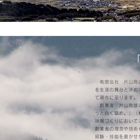
有限会社 片山商店
を生涯の舞台と決め
て現在に至ります。
創業者 片山秋雄は
っと白く踏め。」（
味噌づくりにおいて
創業者の理念や技術
経験・技能を磨かせ