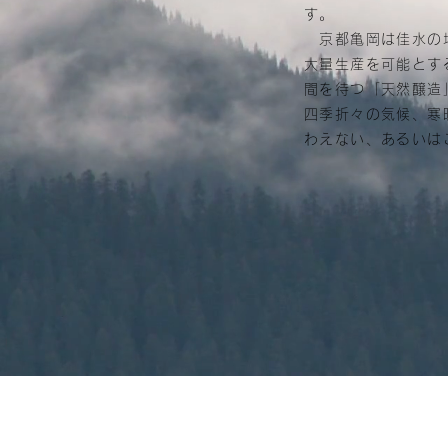
す。
京都亀岡は佳水の地
大量生産を可能とす
間を待つ「天然醸造
四季折々の気候、寒
わえない、あるいは