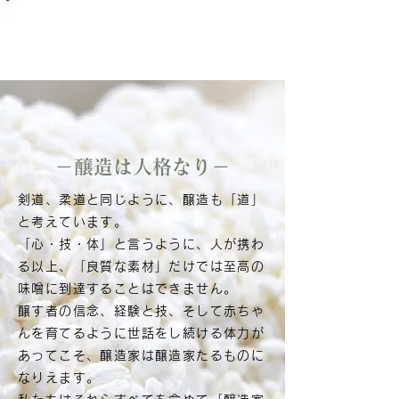
－醸造は人格なり－
剣道、柔道と同じように、醸造も「道」
と考えています。
「心・技・体」と言うように、人が携わ
る以上、「良質な素材」だけでは至高の
味噌に到達することはできません。
醸す者の信念、経験と技、そして
赤ちゃ
んを育てるように世話をし続ける体力が
あってこそ、醸造家は醸造家たるものに
なりえます。