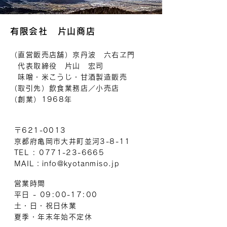
有限会社 片山商店
（直営販売店舗）京丹波 六右ヱ門
代
表取締役 片山 宏司
味噌・米こうじ・甘酒製造販売
（取引先）飲食業務店／小売店
（創業）1968年
〒621-0013
京都府亀岡市大井町並河3-8-11
TEL :
0771-23-6665
MAIL：
info@kyotanmiso.jp
営業時間
平日 - 09:00-17:00
土・日・祝日休業
夏季・年末年始不定休